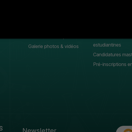
FACULTÉ
Etudiants
Mot du doyen
Clubs
Organigramme
Meilleurs projets
Conseil scientifique
Manifestation
estudiantines
Galerie photos & vidéos
Candidatures mas
Pré-inscriptions en
S
Newsletter