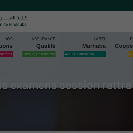
NOS
ASSURANCE
LABEL
P
tions
Qualité
Marhaba
Coopé
Mastères
Politique, Observatoire
Accueil, Satisfaction,
Pr
Qualité
es examens session rattr