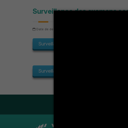
Surveillance des examens se
Date de dernière mise à jour: dimanche 9 août 2026
N
Surveillance des examens session rattrapa
Surveillance des examens session rattrapa
LA VIE ÉT