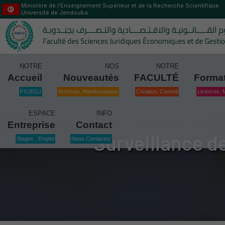
Ministère de l’Enseignement Supérieur et de la Recherche Scientifique
Université de Jendouba
NOTRE
NOS
NOTRE
Accueil
Nouveautés
FACULTÉ
Forma
FSJEGJ
Archives, Manifestations
Création, Conseil
Licences, 
ESPACE
INFO
Entreprise
Contact
Surveillance d
Stages , Emploi
Nous Contactez