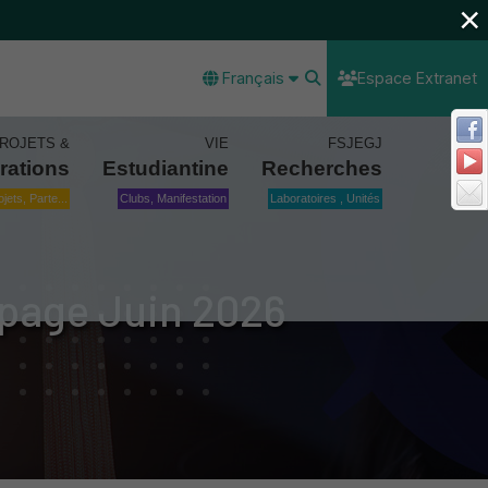
×
Français
Espace Extranet
ROJETS &
VIE
FSJEGJ
rations
Estudiantine
Recherches
ojets, Parte...
Clubs, Manifestation
Laboratoires , Unités
apage Juin 2026