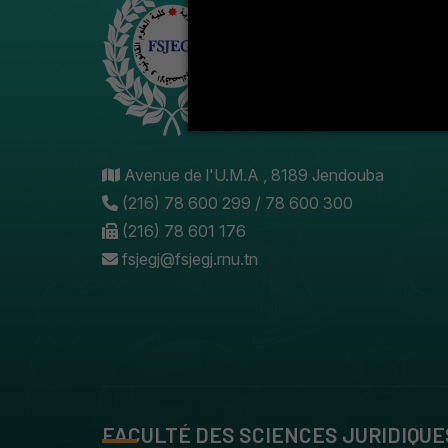
Avenue de l'U.M.A , 8189 Jendouba
(216) 78 600 299 / 78 600 300
(216) 78 601 176
fsjegj@fsjegj.rnu.tn
FACULTÉ DES SCIENCES JURIDIQUE