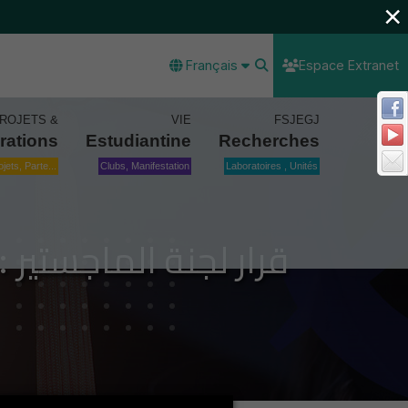
×
Français
Espace Extranet
ROJETS &
VIE
FSJEGJ
rations
Estudiantine
Recherches
ojets, Parte...
Clubs, Manifestation
Laboratoires , Unités
قرار لجنة الماجستير