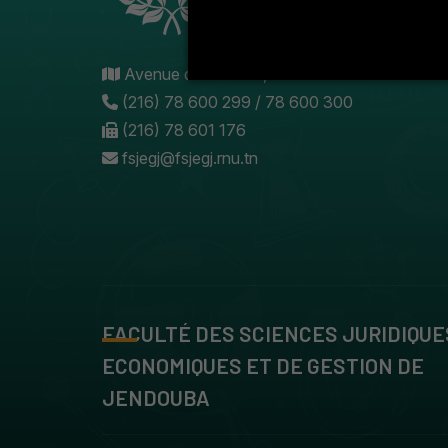
Avenue de l'U.M.A , 8189 Jendouba
(216) 78 600 299 / 78 600 300
(216) 78 601 176
fsjegj@fsjegj.rnu.tn
FACULTÉ DES SCIENCES JURIDIQUE
ECONOMIQUES ET DE GESTION DE
JENDOUBA