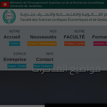
Ministère de l’Enseignement Supérieur et de la Recherche Scientifique
Université de Jendouba
NOTRE
NOS
NOTRE
Accueil
Nouveautés
FACULTÉ
Forma
FSJEGJ
Archives, Manifestations
Création, Conseil
Licences, 
ESPACE
INFO
Entreprise
Contact
 - مواضيع المذكرات
Stages , Emploi
Nous Contactez