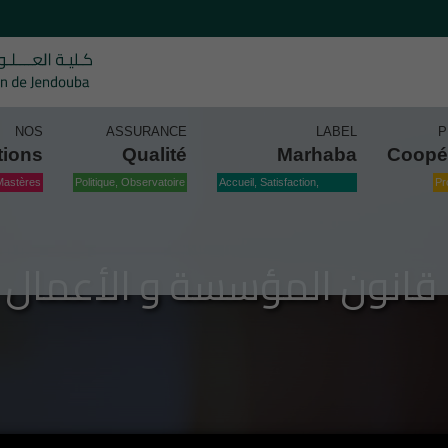
NOS
ASSURANCE
LABEL
P
tions
Qualité
Marhaba
Coopé
Mastères
Politique, Observatoire
Accueil, Satisfaction,
Pr
Qualité
 : قانون المؤسسة و الأعمال