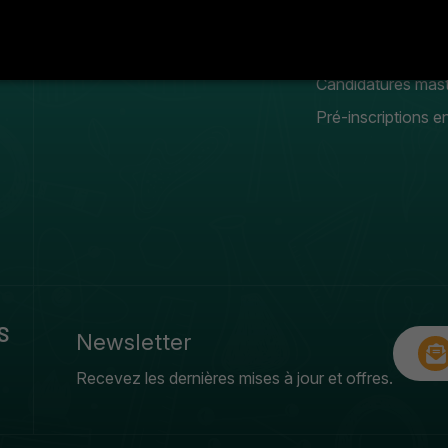
Conseil scientifique
Manifestation
estudiantines
Galerie photos & vidéos
Candidatures mas
Pré-inscriptions en
S
Newsletter
Recevez les dernières mises à jour et offres.