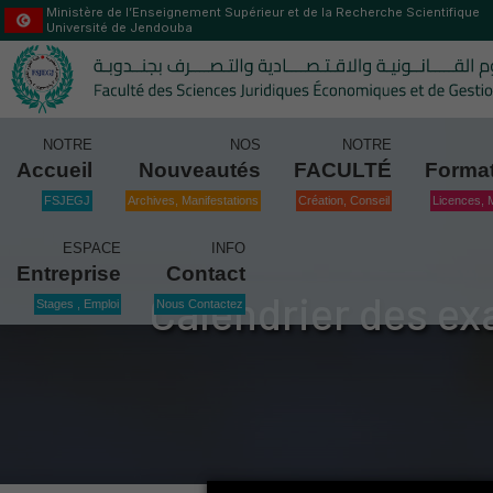
Ministère de l’Enseignement Supérieur et de la Recherche Scientifique
Université de Jendouba
NOTRE
NOS
NOTRE
Accueil
Nouveautés
FACULTÉ
Forma
FSJEGJ
Archives, Manifestations
Création, Conseil
Licences, 
ESPACE
INFO
Entreprise
Contact
Calendrier des ex
Stages , Emploi
Nous Contactez