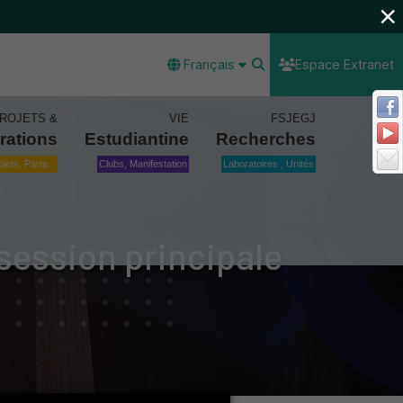
×
Français
Espace Extranet
ROJETS &
VIE
FSJEGJ
rations
Estudiantine
Recherches
ojets, Parte...
Clubs, Manifestation
Laboratoires , Unités
session principale