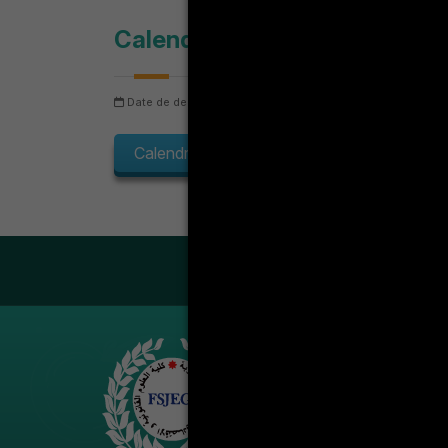
Calendrier des examens maste
Date de dernière mise à jour: dimanche 9 août 2026
N
Calendrier des examens masters par salles
LA VIE ÉT