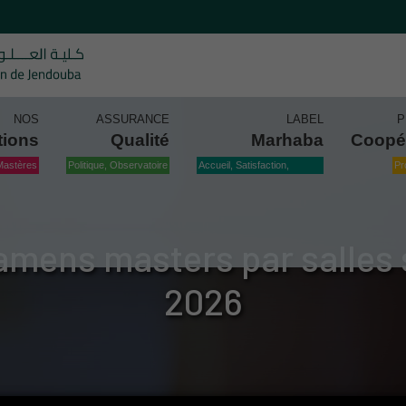
NOS
ASSURANCE
LABEL
P
tions
Qualité
Marhaba
Coopé
Mastères
Politique, Observatoire
Accueil, Satisfaction,
Pr
Qualité
amens masters par salles 
2026