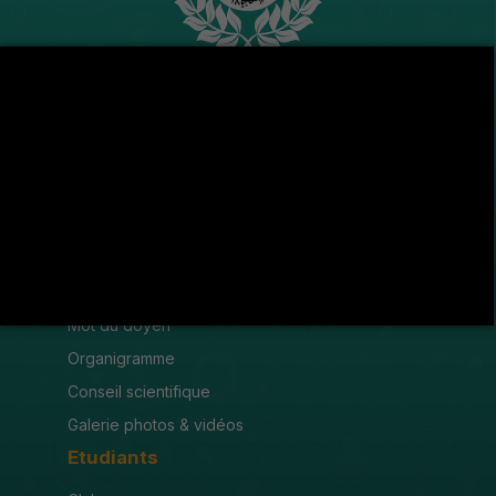
Avenue de l'U.M.A , 8189 Jendouba
(216) 78 600 299 / 78 600 300
(216) 78 601 176
fsjegj@fsjegj.rnu.tn
FACULTÉ
Mot du doyen
Organigramme
Conseil scientifique
Galerie photos & vidéos
Etudiants