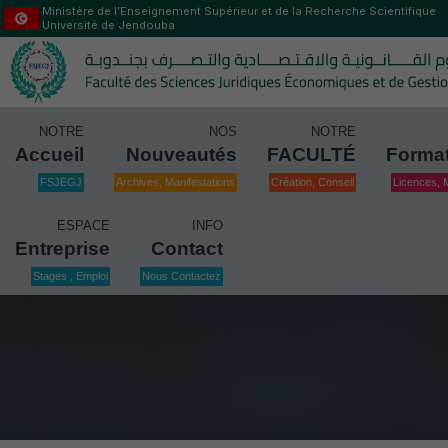
Ministère de l’Enseignement Supérieur et de la Recherche Scientifique
Université de Jendouba
NOTRE
NOS
NOTRE
Accueil
Nouveautés
FACULTÉ
Forma
FSJEGJ
Archives, Manifestations
Création, Conseil
Licences, 
ESPACE
INFO
Entreprise
Contact
Stages , Emploi
Nous Contactez