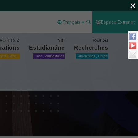
×
Français
Espace Extranet
ROJETS &
VIE
FSJEGJ
rations
Estudiantine
Recherches
ojets, Parte...
Clubs, Manifestation
Laboratoires , Unités