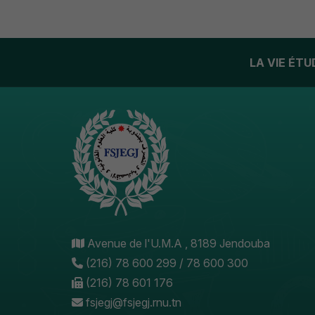
LA VIE ÉT
Avenue de l'U.M.A , 8189 Jendouba
(216) 78 600 299 / 78 600 300
(216) 78 601 176
fsjegj@fsjegj.rnu.tn