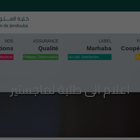
NOS
ASSURANCE
LABEL
P
tions
Qualité
Marhaba
Coopé
Mastères
Politique, Observatoire
Accueil, Satisfaction,
Pr
Qualité
اعلام الى طلبة لماجستير