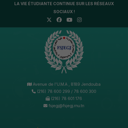
LA VIE ÉTUDIANTE CONTINUE SUR LES RÉSEAUX
SOCIAUX !
Avenue de l'U.M.A , 8189 Jendouba
(216) 78 600 299 / 78 600 300
(216) 78 601 176
fsjegj@fsjegj.rnu.tn