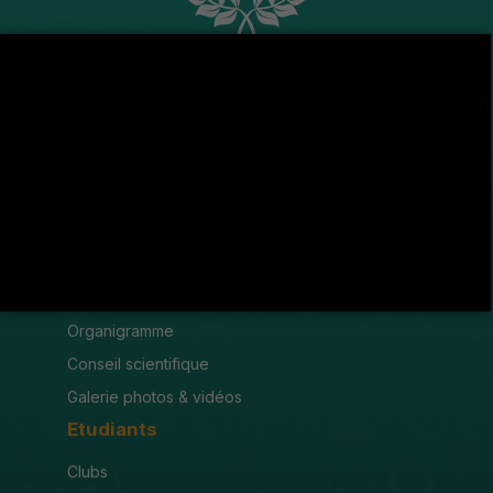
Avenue de l'U.M.A , 8189 Jendouba
(216) 78 600 299 / 78 600 300
(216) 78 601 176
fsjegj@fsjegj.rnu.tn
FACULTÉ
Mot du doyen
Organigramme
Conseil scientifique
Galerie photos & vidéos
Etudiants
Clubs