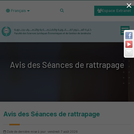
×
Français
Espace Extranet
Avis des Séances de rattrapage
Avis des Séances de rattrapage
Date de dernière mise à jour: vendredi 7 août 2026