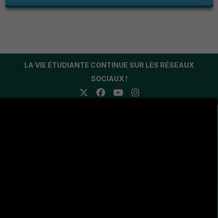
LA VIE ÉTUDIANTE CONTINUE SUR LES RÉSEAUX
SOCIAUX !
Avenue de l'U.M.A , 8189 Jendouba
(216) 78 600 299 / 78 600 300