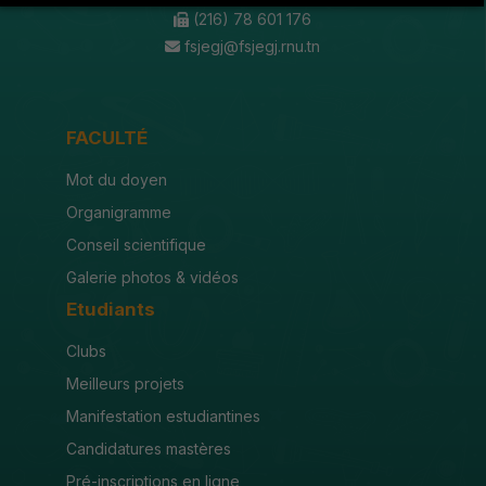
(216) 78 601 176
fsjegj@fsjegj.rnu.tn
FACULTÉ
Mot du doyen
Organigramme
Conseil scientifique
Galerie photos & vidéos
Etudiants
Clubs
Meilleurs projets
Manifestation estudiantines
Candidatures mastères
Pré-inscriptions en ligne