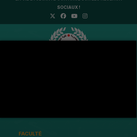
SOCIAUX !
Avenue de l'U.M.A , 8189 Jendouba
(216) 78 600 299 / 78 600 300
(216) 78 601 176
fsjegj@fsjegj.rnu.tn
FACULTÉ