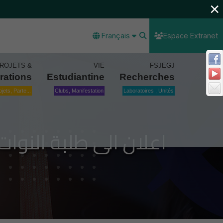
×
Français
Espace Extranet
ROJETS &
VIE
FSJEGJ
rations
Estudiantine
Recherches
ojets, Parte...
Clubs, Manifestation
Laboratoires , Unités
اعلان الى طلبة النوات