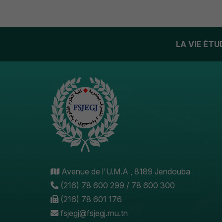
LA VIE ÉT
Avenue de l'U.M.A , 8189 Jendouba
(216) 78 600 299 / 78 600 300
(216) 78 601 176
fsjegj@fsjegj.rnu.tn