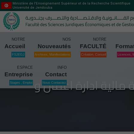
Ministère de l’Enseignement Supérieur et de la Recherche Scientifique
Université de Jendouba
NOTRE
NOS
NOTRE
Accueil
Nouveautés
FACULTÉ
Forma
FSJEGJ
Archives, Manifestations
Création, Conseil
Licences, 
ESPACE
INFO
Entreprise
Contact
 مالية ادارة اعمال و
Stages , Emploi
Nous Contactez